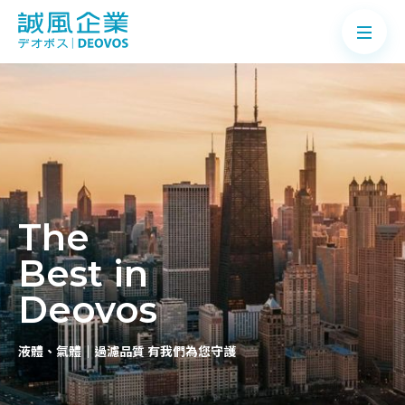
關於誠風
產品介紹
The
案例分享
Best in
最新消息
Deovos
知識Q&A
液體、氣體｜過濾品質 有我們為您守護
聯絡我們