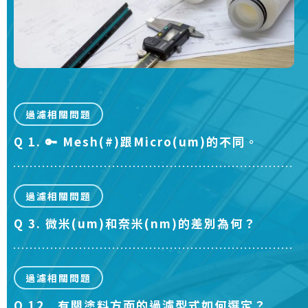
過濾相關問題
Q 1. 🔑 Mesh(#)跟Micro(um)的不同。
Q
過濾相關問題
Q 3. 微米(um)和奈米(nm)的差別為何？
Q
過濾相關問題
Q 12 . 有關塗料方面的過濾型式如何選定？
Q