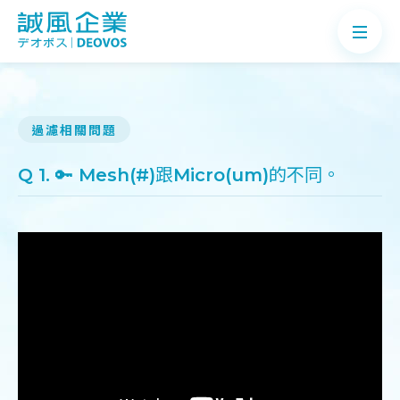
過濾相關問題
關於誠風
Q 1. 🔑 Mesh(#)跟Micro(um)的不同。
產品介紹
案例分享
最新消息
知識Q&A
聯絡我們