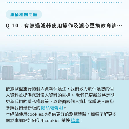
濾桶相關問題
Q 10 . 有無過濾器使用操作及濾心更換教育訓練？
依據歐盟施行的個人資料保護法，我們致力於保護您的個
人資料並提供您對個人資料的掌握。 我們已更新並將定期
更新我們的隱私權政策，以遵循該個人資料保護法。請您
參照我們最新版的
隱私權聲明
。
本網站使用cookies以提供更好的瀏覽體驗。如需了解更多
關於本網站如何使用cookies 請按
+886-2-2211-8811
這裏
。
+886-2-2211-8831
FAX
TEL